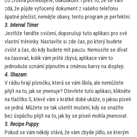
co zrovna potřebujete, odkudkoliv. I přes to, že se vám
zdá, že půjde vyfocený dokument z vašeho telefonu
špatně přečíst, nemějte obavy, tento program je perfektní.
3. Interval Timer
Jestliže fandíte cvičení, doporučuji tuto aplikaci pro své
vlastní tréninky. Nastavíte si zde čas, po který budete
cvičit a čas, do kdy budete mít pauzu. Nemusíte se dívat
na časovač, kolik vám ještě zbývá, aplikace vám to
jednoduše oznámí pípnutím a změnou barvy na displeji.
4. Shazam
V rádiu hrají písničku, která se vám líbila, ale nemůžete
přijít na to, jak se jmenuje? Otevřete tuto aplikaci, klikněte
na tlačítko S, které vám v krátké době ukáže, o jakou píseň
se jedná. Můžete se tak ušetřit mučení, kdy se snažíte
bez úspěchu přijít na to, jak by se píseň mohla jmenovat.
5. Recipe Puppy
Pokud se vám někdy stává, že vám zbyde jídlo, se kterým