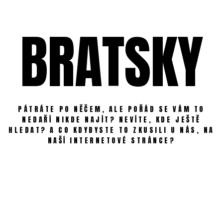
Skip
to
BRATSKY
content
PÁTRÁTE PO NĚČEM, ALE POŘÁD SE VÁM TO
NEDAŘÍ NIKDE NAJÍT? NEVÍTE, KDE JEŠTĚ
HLEDAT? A CO KDYBYSTE TO ZKUSILI U NÁS, NA
NAŠÍ INTERNETOVÉ STRÁNCE?