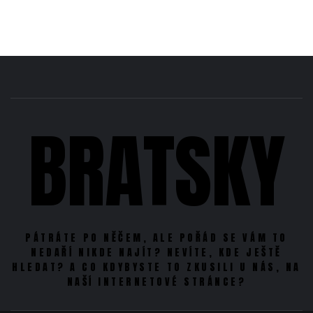
BRATSKY
PÁTRÁTE PO NĚČEM, ALE POŘÁD SE VÁM TO
NEDAŘÍ NIKDE NAJÍT? NEVÍTE, KDE JEŠTĚ
HLEDAT? A CO KDYBYSTE TO ZKUSILI U NÁS, NA
NAŠÍ INTERNETOVÉ STRÁNCE?