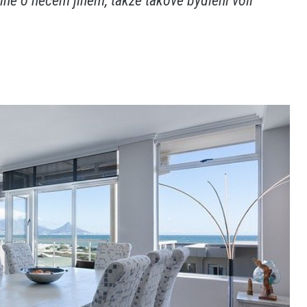
lně o něčem jiném, takže takové bydlení volí