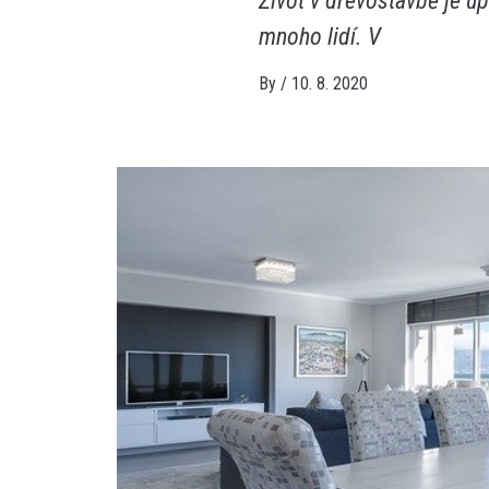
Život v dřevostavbě je úp
mnoho lidí. V
By
/
10. 8. 2020