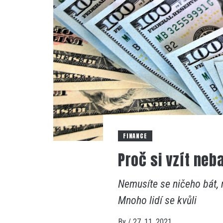
FINANCE
Proč si vzít ne
Nemusíte se ničeho bát,
Mnoho lidí se kvůli
By
/
27. 11. 2021