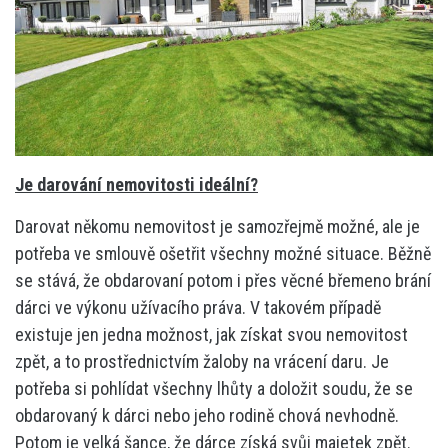
Je darování nemovitosti ideální?
Darovat někomu nemovitost je samozřejmě možné, ale je
potřeba ve smlouvě ošetřit všechny možné situace. Běžně
se stává, že obdarovaní potom i přes věcné břemeno brání
dárci ve výkonu užívacího práva. V takovém případě
existuje jen jedna možnost, jak získat svou nemovitost
zpět, a to prostřednictvím žaloby na vrácení daru. Je
potřeba si pohlídat všechny lhůty a doložit soudu, že se
obdarovaný k dárci nebo jeho rodině chová nevhodně.
Potom je velká šance, že dárce získá svůj majetek zpět.