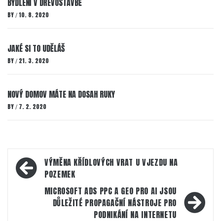
BYDLENÍ V DŘEVOSTAVBĚ
BY
10. 8. 2020
/
JAKÉ SI TO UDĚLÁŠ
BY
21. 3. 2020
/
NOVÝ DOMOV MÁTE NA DOSAH RUKY
BY
7. 2. 2020
/
Navigace
VÝMĚNA KŘÍDLOVÝCH VRAT U VJEZDU NA
pro
POZEMEK
příspěvek
MICROSOFT ADS PPC A GEO PRO AI JSOU
DŮLEŽITÉ PROPAGAČNÍ NÁSTROJE PRO
PODNIKÁNÍ NA INTERNETU