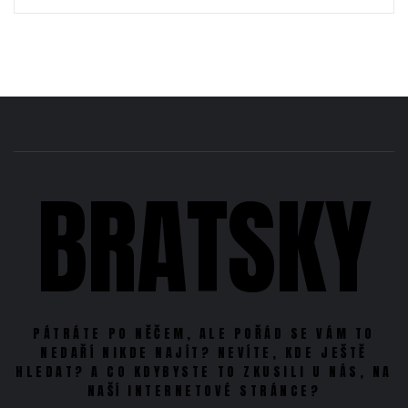
BRATSKY
PÁTRÁTE PO NĚČEM, ALE POŘÁD SE VÁM TO
NEDAŘÍ NIKDE NAJÍT? NEVÍTE, KDE JEŠTĚ
HLEDAT? A CO KDYBYSTE TO ZKUSILI U NÁS, NA
NAŠÍ INTERNETOVÉ STRÁNCE?