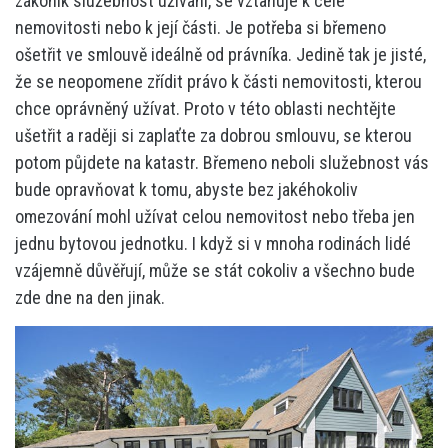
zákoník služebnost užívání, se vztahuje k celé
nemovitosti nebo k její části. Je potřeba si břemeno
ošetřit ve smlouvě ideálně od právníka. Jedině tak je jisté,
že se neopomene zřídit právo k části nemovitosti, kterou
chce oprávněný užívat. Proto v této oblasti nechtějte
ušetřit a raději si zaplaťte za dobrou smlouvu, se kterou
potom půjdete na katastr. Břemeno neboli služebnost vás
bude opravňovat k tomu, abyste bez jakéhokoliv
omezování mohl užívat celou nemovitost nebo třeba jen
jednu bytovou jednotku. I když si v mnoha rodinách lidé
vzájemně důvěřují, může se stát cokoliv a všechno bude
zde dne na den jinak.