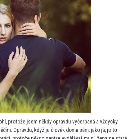
ohl, protože jsem někdy opravdu vyčerpaná a vždycky
ěčím. Opravdu, když je člověk doma sám, jako já, je to
 práci, protože někdo peníze vydělávat musí, žena se stará