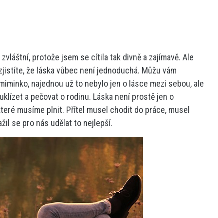
zvláštní, protože jsem se cítila tak divně a zajímavě. Ale
 zjistíte, že láska vůbec není jednoduchá. Můžu vám
i miminko, najednou už to nebylo jen o lásce mezi sebou, ale
uklízet a pečovat o rodinu. Láska není prostě jen o
které musíme plnit. Přítel musel chodit do práce, musel
ažil se pro nás udělat to nejlepší.