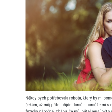
Někdy bych potřebovala robota, který by mi pom
čekám, až můj přítel přijde domů a pomůže mi s n
fyzicky náročné. Chápu, že můj přítel musí být v