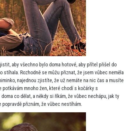
istit, aby všechno bylo doma hotové, aby přítel přišel do
o stíhala. Rozhodně se můžu přiznat, že jsem vůbec neměla
minko, najednou zjistíte, že už nemáte na nic čas a musíte
že potkávám mnoho žen, které chodí s kočárky s
doma co dělat, a někdy si říkám, že vůbec nechápu, jak ty
se popravdě přiznám, že vůbec nestíhám.