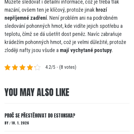
Můžete sledovat i detailní informace, což je třeba tlak
mazání, ovšem ten je klíčový, protože jinak
hrozí
nepříjemné zadření
. Není problém ani na podrobném
sledování pohonných hmot, kde vidíte jejich spotřebu a
teplotu, čímž se dá ušetřit dost peněz. Navíc zabraňuje
krádežím pohonných hmot, což je velmi důležité, protože
zloději nafty jsou všude a
mají vychytané postupy
.
4.2/5 - (8 votes)
YOU MAY ALSO LIKE
PROČ SE PŘESTĚHOVAT DO ESTONSKA?
BY
18. 1. 2026
/