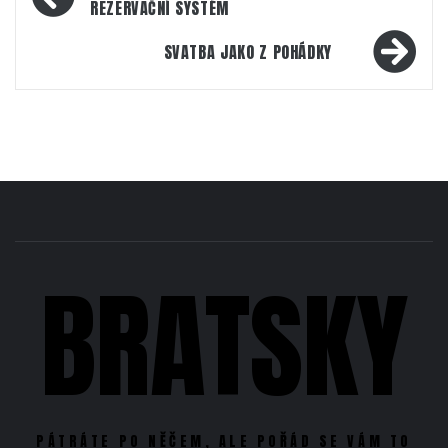
pro
REZERVAČNÍ SYSTÉM
příspěvek
SVATBA JAKO Z POHÁDKY
BRATSKY
PÁTRÁTE PO NĚČEM, ALE POŘÁD SE VÁM TO