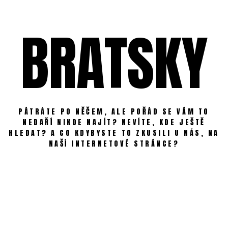
Skip
to
BRATSKY
content
PÁTRÁTE PO NĚČEM, ALE POŘÁD SE VÁM TO
NEDAŘÍ NIKDE NAJÍT? NEVÍTE, KDE JEŠTĚ
HLEDAT? A CO KDYBYSTE TO ZKUSILI U NÁS, NA
NAŠÍ INTERNETOVÉ STRÁNCE?