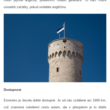
mluví plynně anglicky, především mladší generace. To vám může
usnadnit začátky, pokud ovládáte angličtinu.
Dostupnost
Estonsko je docela dobře dostupné. Je od nás vzdálené asi 1600 km,
což znamená celodenní cestu autem, ale s přespáním je to dobře