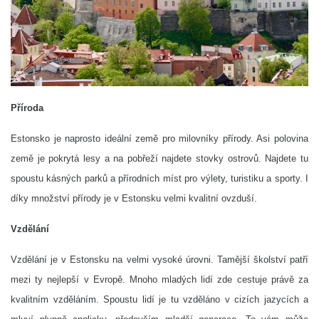
Příroda
Estonsko je naprosto ideální země pro milovníky přírody. Asi polovina
země je pokrytá lesy a na pobřeží najdete stovky ostrovů. Najdete tu
spoustu kásných parků a přírodních míst pro výlety, turistiku a sporty. I
díky množství přírody je v Estonsku velmi kvalitní ovzduší.
Vzdělání
Vzdělání je v Estonsku na velmi vysoké úrovni. Tamější školství patří
mezi ty nejlepší v Evropě. Mnoho mladých lidí zde cestuje právě za
kvalitním vzděláním. Spoustu lidí je tu vzděláno v cizích jazycích a