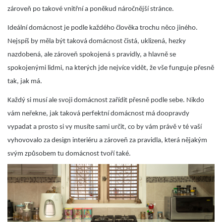
zároveň po takové vnitřní a poněkud náročnější stránce.
Ideální domácnost je podle každého člověka trochu něco jiného.
Nejspíš by měla být taková domácnost čistá, uklizená, hezky
nazdobená, ale zároveň spokojená s pravidly, a hlavně se
spokojenými lidmi, na kterých jde nejvíce vidět, že vše funguje přesně
tak, jak má.
Každý si musí ale svoji domácnost zařídit přesně podle sebe. Nikdo
vám neřekne, jak taková perfektní domácnost má doopravdy
vypadat a prosto si vy musíte sami určit, co by vám právě v té vaší
vyhovovalo za design interiéru a zároveň za pravidla, která nějakým
svým způsobem tu domácnost tvoří také.