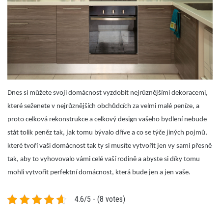
Dnes si můžete svoji domácnost vyzdobit nejrůznějšími dekoracemi,
které seženete v nejrůznějších obchůdcích za velmi malé peníze, a
proto celková rekonstrukce a celkový design vašeho bydlení nebude
stát tolik peněz tak, jak tomu bývalo dříve a co se týče jiných pojmů,
které tvoří vaši domácnost tak ty si musíte vytvořit jen vy sami přesně
tak, aby to vyhovovalo vámi celé vaší rodině a abyste si díky tomu
mohli vytvořit perfektní domácnost, která bude jen a jen vaše.
4.6/5 - (8 votes)