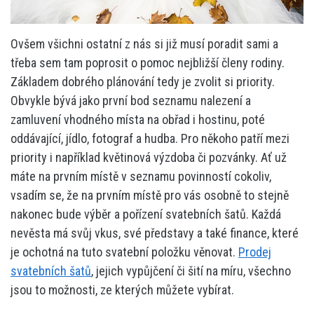
Ovšem všichni ostatní z nás si již musí poradit sami a
třeba sem tam poprosit o pomoc nejbližší členy rodiny.
Základem dobrého plánování tedy je zvolit si priority.
Obvykle bývá jako první bod seznamu nalezení a
zamluvení vhodného místa na obřad i hostinu, poté
oddávající, jídlo, fotograf a hudba. Pro někoho patří mezi
priority i například květinová výzdoba či pozvánky. Ať už
máte na prvním místě v seznamu povinností cokoliv,
vsadím se, že na prvním místě pro vás osobně to stejně
nakonec bude výběr a pořízení svatebních šatů. Každá
nevěsta má svůj vkus, své představy a také finance, které
je ochotná na tuto svatební položku věnovat.
Prodej
svatebních šatů
, jejich vypůjčení či šití na míru, všechno
jsou to možnosti, ze kterých můžete vybírat.