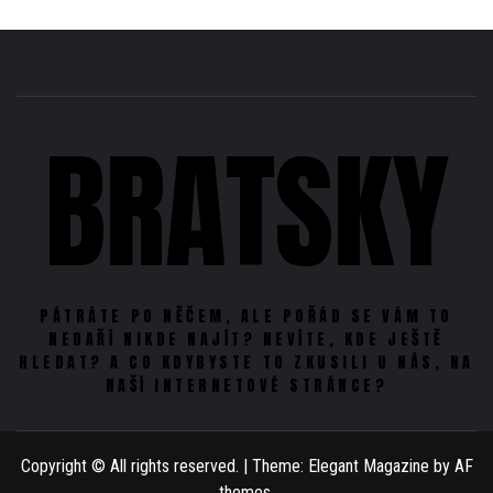
BRATSKY
PÁTRÁTE PO NĚČEM, ALE POŘÁD SE VÁM TO
NEDAŘÍ NIKDE NAJÍT? NEVÍTE, KDE JEŠTĚ
HLEDAT? A CO KDYBYSTE TO ZKUSILI U NÁS, NA
NAŠÍ INTERNETOVÉ STRÁNCE?
Copyright © All rights reserved.
|
Theme:
Elegant Magazine
by
AF
themes
.