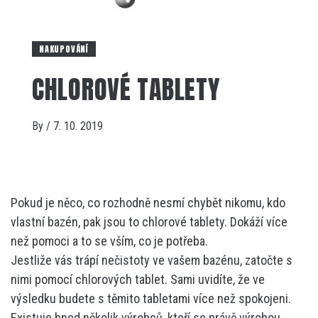
NAKUPOVÁNÍ
CHLOROVÉ TABLETY
By
/
7. 10. 2019
Pokud je něco, co rozhodně nesmí chybět nikomu, kdo
vlastní bazén, pak jsou to chlorové tablety. Dokáží více
než pomoci a to se vším, co je potřeba.
Jestliže vás trápí nečistoty ve vašem bazénu, zatočte s
nimi pomocí chlorových tablet. Sami uvidíte, že ve
výsledku budete s těmito tabletami více než spokojeni.
Existuje hned několik výrobců, kteří se právě výrobou